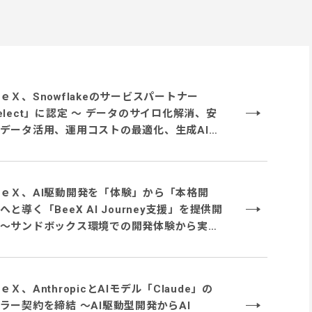
ｅＸ、Snowflakeのサービスパートナー
elect」に認定 ～ データのサイロ化解消、安
データ活用、運用コストの最適化、生成AI活
対応するサービス体制を強化 ～
ｅＸ、AI駆動開発を「体験」から「本格開
へと導く「BeeX AI Journey支援」を提供開
～サンドボックス環境での開発体験から実業
ーマでの実践、本番システム開発まで段階的
走～
ｅＸ、AnthropicとAIモデル「Claude」の
ラー契約を締結 〜AI駆動型開発からAI