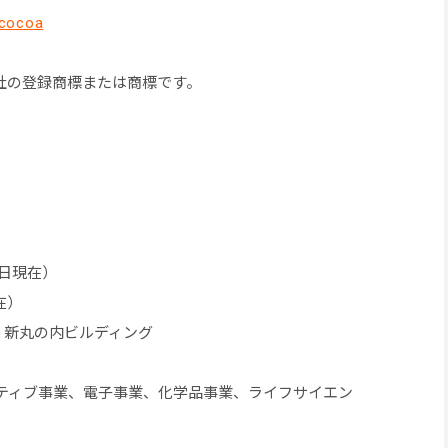
_cocoa
社の登録商標または商標です。
31日現在）
在）
1 新丸の内ビルディング
ティブ事業、電子事業、化学品事業、ライフサイエン