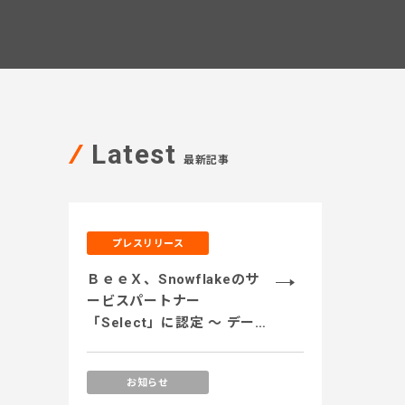
Latest
最新記事
プレスリリース
ＢｅｅＸ、Snowflakeのサ
ービスパートナー
「Select」に認定 ～ データ
のサイロ化解消、安全なデ
ータ活用、運用コストの最
お知らせ
適化、生成AI活用に対応す