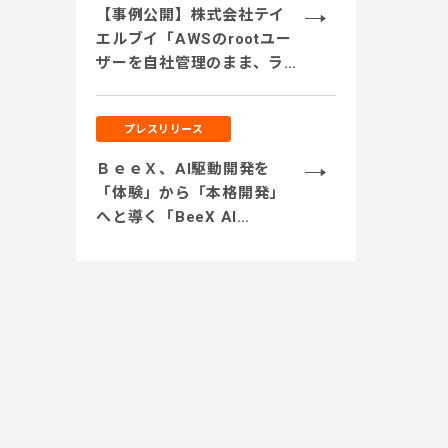
るサービス体制を強化 ～
【事例公開】株式会社テイ
エルブイ「AWSのrootユー
ザーを自社管理のまま、ライ
センスリセールを活用。セ
キュリティを担保しつつコ
プレスリリース
スト削減を実現」
ＢｅｅＸ、AI駆動開発を
「体験」から「本格開発」
へと導く「BeeX AI
Journey支援」を提供開
始 ～サンドボックス環境
での開発体験から実業務テ
ーマでの実践、本番システ
ム開発まで段階的に伴走～