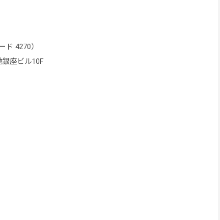
 4270）
地銀座ビル10F