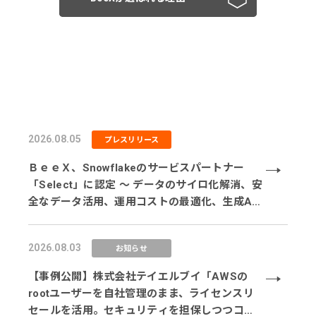
2026.08.05
プレスリリース
ＢｅｅＸ、Snowflakeのサービスパートナー
「Select」に認定 ～ データのサイロ化解消、安
全なデータ活用、運用コストの最適化、生成AI
活用に対応するサービス体制を強化 ～
2026.08.03
お知らせ
【事例公開】株式会社テイエルブイ「AWSの
rootユーザーを自社管理のまま、ライセンスリ
セールを活用。セキュリティを担保しつつコス