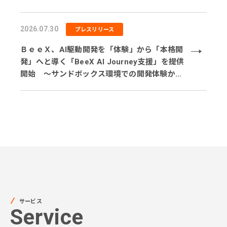
ト削減を実現」
2026.07.30
プレスリリース
ＢｅｅＸ、AI駆動開発を「体験」から「本格開
発」へと導く「BeeX AI Journey支援」を提供
開始 ～サンドボックス環境での開発体験から
実業務テーマでの実践、本番システム開発まで
段階的に伴走～
サービス
Service