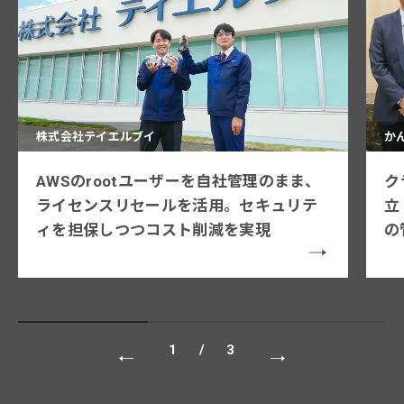
株式会社テイエルブイ
か
AWSのrootユーザーを自社管理のまま、
ク
ライセンスリセールを活用。セキュリテ
立
ィを担保しつつコスト削減を実現
の
1
/
3