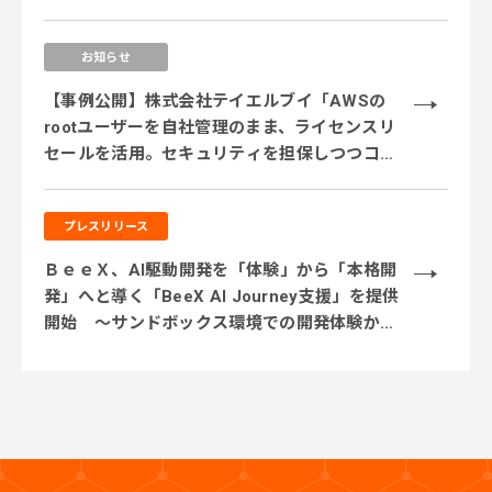
活用に対応するサービス体制を強化 ～
お知らせ
【事例公開】株式会社テイエルブイ「AWSの
rootユーザーを自社管理のまま、ライセンスリ
セールを活用。セキュリティを担保しつつコス
ト削減を実現」
プレスリリース
ＢｅｅＸ、AI駆動開発を「体験」から「本格開
発」へと導く「BeeX AI Journey支援」を提供
開始 ～サンドボックス環境での開発体験から
実業務テーマでの実践、本番システム開発まで
段階的に伴走～