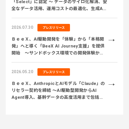
「Select」に認定 ～ データのサイロ化解消、安
全なデータ活用、運用コストの最適化、生成AI
活用に対応するサービス体制を強化 ～
2026.07.30
プレスリリース
ＢｅｅＸ、AI駆動開発を「体験」から「本格開
発」へと導く「BeeX AI Journey支援」を提供
開始 ～サンドボックス環境での開発体験から
実業務テーマでの実践、本番システム開発まで
段階的に伴走～
2026.05.20
プレスリリース
ＢｅｅＸ、AnthropicとAIモデル「Claude」の
リセラー契約を締結 〜AI駆動型開発からAI
Agent導入、基幹データの高度活用まで包括的
に支援〜