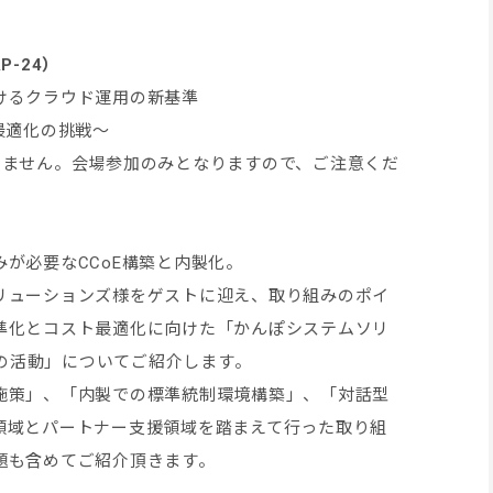
/AP-24）
けるクラウド運用の新基準
最適化の挑戦～
いません。会場参加のみとなりますので、ご注意くだ
が必要なCCoE構築と内製化。
リューションズ様をゲストに迎え、取り組みのポイ
準化とコスト最適化に向けた「かんぽシステムソリ
度の活動」についてご紹介します。
施策」、「内製での標準統制環境構築」、「対話型
領域とパートナー支援領域を踏まえて行った取り組
題も含めてご紹介頂きます。