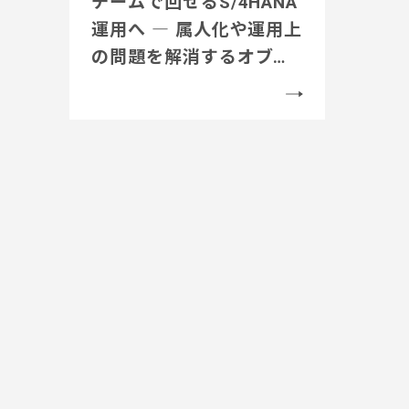
チームで回せるS/4HANA
運用へ ― 属人化や運用上
の問題を解消するオブザ
ーバビリティ活用