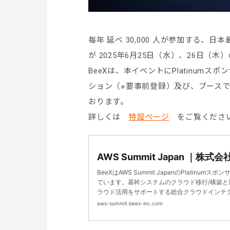
毎年 延べ 30,000 人が参加する、日本最大
が 2025年6月25日（水）、26日
BeeXは、本イベントにPlatinum
ション（※要事前登録）及び、ブース
おります。
詳しくは
特設ページ
をご覧くださ
AWS Summit Japan ｜株式会
BeeXはAWS Summit JapanのPlatinum
ています。基幹システムのクラウド移行/構築と
ラウド活用をサポートする総合クラウドインテ
て、スポンサーブースでの展示と弊社エキスパ
aws-summit.beex-inc.com
及び、セミナーでの講演を予定しております。