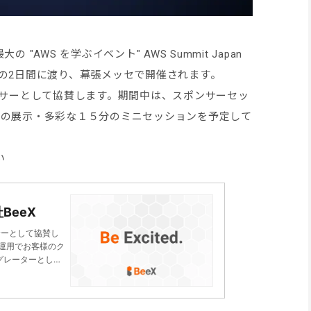
の "AWS を学ぶイベント" AWS Summit Japan
（木）の2日間に渡り、幕張メッセで開催されます。
スポンサーとして協賛します。期間中は、スポンサーセッ
での展示・多彩な１５分のミニセッションを予定して
い
社BeeX
スポンサーとして協賛し
運用でお客様のク
グレーターとし
ートによるご説明