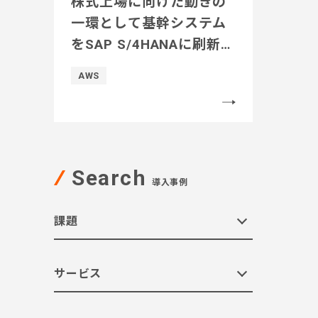
株式上場に向けた動きの
一環として基幹システム
をSAP S/4HANAに刷新。
決算早期化や経営管理高
AWS
度化などが実現
Search
導入事例
課題
サービス