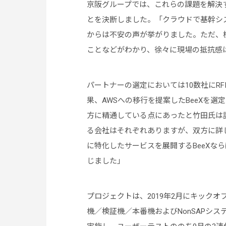
京阪グループでは、これらの課題を解決
とを決断しました。「クラウドで基幹シ
からは不安の声が挙がりました。ただ、
ことなどがわかり、徐々に現場の抵抗感
パートナーの選定においては10数社にRF
果、AWSへの移行を提案したBeeXを選定し
方に精通している点にあったと竹田氏は語り
る会社はそれぞれありますが、双方に詳しい
に特化したサービスを展開するBeeXなら
じました」
プロジェクトは、2019年2月にキックオ
機／検証機／本番機およびNonSAPシス