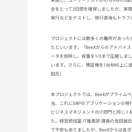
実施し、ユーザーテストののち9月の3
全をとって3日間を確保しましたが、実質
実行などをテストし、移行直後もトラブ
プロジェクトには数多くの難所があったも
たといいます。「BeeXからのアドバイ
ータを削除し、容量を1/3まで圧縮しま
います。さらに、検証機を1台AWS上に
田氏）
本プロジェクトでは、BeeXがプライムベ
当、これにSAPのアプリケーションの
ビジネスマネジメントのIT部門と同じ
た。経営統括室 IT推進部 課長の佐田
で不安もありましたが、BeeXからは各