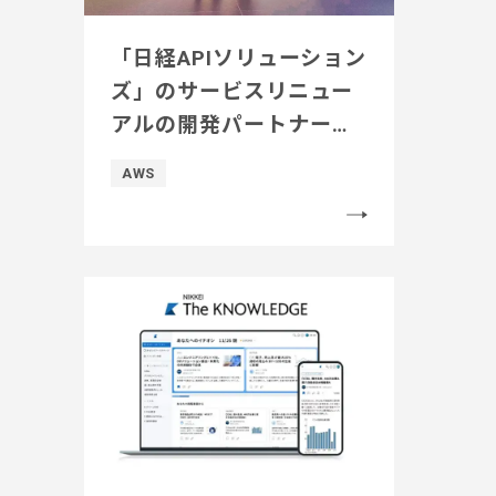
「日経APIソリューション
ズ」のサービスリニュー
アルの開発パートナーに
BeeXを選定 50本以上の
AWS
API開発の内製化を伴走支
援し、安定した稼働を実
現