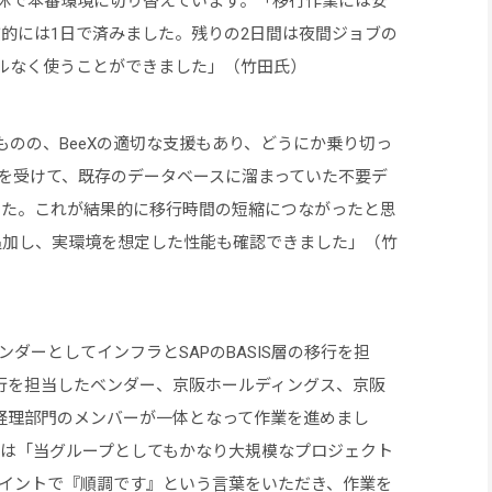
連休で本番環境に切り替えています。「移行作業には安
的には1日で済みました。残りの2日間は夜間ジョブの
ルなく使うことができました」（竹田氏）
のの、BeeXの適切な支援もあり、どうにか乗り切っ
スを受けて、既存のデータベースに溜まっていた不要デ
した。これが結果的に移行時間の短縮につながったと思
追加し、実環境を想定した性能も確認できました」（竹
ンダーとしてインフラとSAPのBASIS層の移行を担
移行を担当したベンダー、京阪ホールディングス、京阪
く経理部門のメンバーが一体となって作業を進めまし
誠氏は「当グループとしてもかなり大規模なプロジェクト
ポイントで『順調です』という言葉をいただき、作業を