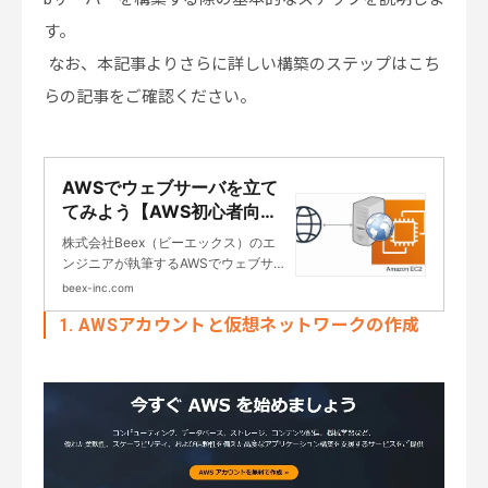
す。
なお、本記事よりさらに詳しい構築のステップはこち
らの記事をご確認ください。
AWSでウェブサーバを立て
てみよう【AWS初心者向
け】｜基幹システムのクラ
株式会社Beex（ビーエックス）のエ
ウド移行・構築・導入支援
ンジニアが執筆するAWSでウェブサー
のBeeX
バを立ててみよう【AWS初心者向け】
beex-inc.com
のページです。SAPなど基幹システム
1. AWSアカウントと仮想ネットワークの作成
を中心としたエンタープライズシステ
ムのクラウドインテグレーションを専
業としています。