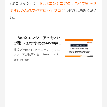
※ミニセッション
「BeeXエンジニアのサバイブ術 ～お
すすめのAWS学習方法～」ブログ
もぜひお読みくださ
い。
「BeeXエンジニアのサバイ
ブ術 ～おすすめのAWS学習
方法～」というタイトルで
株式会社Beex（ビーエックス）のエ
ミニセッションしました｜
ンジニアが執筆する「BeeXエンジニ
基幹システムのクラウド移
アのサバイブ術 ～おすすめのAWS学
beex-inc.com
行・構築・導入支援のBeeX
習方法～」というタイトルでミニセッ
ションしましたのページです。SAPな
ど基幹システムを中心としたエンター
プライズシステムのクラウドインテグ
レーションを専業としています。