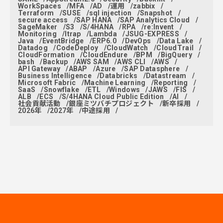
WorkSpaces
MFA
AD
運用
zabbix
Terraform
SUSE
sql injection
Snapshot
secure access
SAP HANA
SAP Analytics Cloud
SageMaker
S3
S/4HANA
RPA
re:Invent
Monitoring
ltrap
Lambda
JSUG-EXPRESS
Java
EventBridge
ERP6.0
DevOps
Data Lake
Datadog
CodeDeploy
CloudWatch
CloudTrail
CloudFormation
CloudEndure
BPM
BigQuery
bash
Backup
AWS SAM
AWS CLI
AWS
API Gateway
ABAP
Azure
SAP Datasphere
Business Intelligence
Databricks
Datastream
Microsoft Fabric
Machine Learning
Reporting
SaaS
Snowflake
ETL
Windows
JAWS
FIS
ALB
ECS
S/4HANA Cloud Public Edition
AI
社会貢献活動
銀座ミツバチプロジェクト
新卒採用
2026年
2027年
中途採用