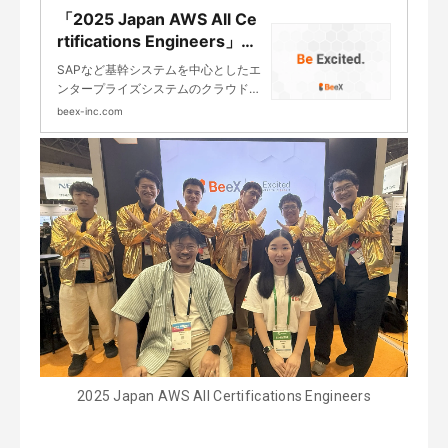
「2025 Japan AWS All Ce
rtifications Engineers」に
10名のBeeXのエンジニアが
SAPなど基幹システムを中心としたエ
選出｜基幹システムのクラ
ンタープライズシステムのクラウドイ
ウド移行・構築・導入支援
ンテグレーションを専業とした株式会
beex-inc.com
のBeeX
社Beex（ビーエックス）の「2025 Ja
pan AWS All Certifications Engineer
s」に10名のBeeXのエンジニアが選出
をご紹介いたします。
2025 Japan AWS All Certifications Engineers