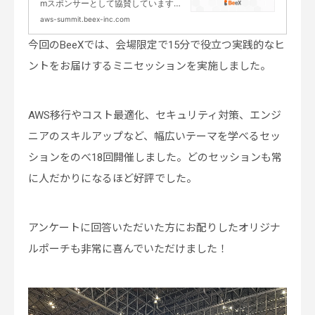
mスポンサーとして協賛しています。
基幹システムのクラウド移行/構築と
aws-summit.beex-inc.com
運用でお客様のクラウド活用をサポー
トする総合クラウドインテグレーター
今回のBeeXでは、会場限定で15分で役立つ実践的なヒ
として、スポンサーブースでの展示と
ントをお届けするミニセッションを実施しました。
弊社エキスパートによるご説明及び、
セミナーでの講演を予定しておりま
す。
AWS移行やコスト最適化、セキュリティ対策、エンジ
ニアのスキルアップなど、幅広いテーマを学べるセッ
ションをのべ18回開催しました。どのセッションも常
に人だかりになるほど好評でした。
アンケートに回答いただいた方にお配りしたオリジナ
ルポーチも非常に喜んでいただけました！