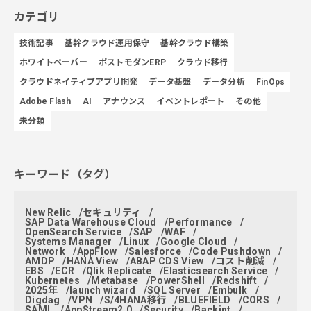
カテゴリ
技術記事
基幹クラウド運用保守
基幹クラウド構築
ホワイトペーパー
ポストモダンERP
クラウド移行
クラウドネイティブアプリ開発
データ基盤
データ分析
FinOps
Adobe Flash
AI
アナウンス
イベントレポート
その他
未分類
キーワード（タグ）
New Relic
セキュリティ
SAP Data Warehouse Cloud
Performance
OpenSearch Service
SAP
WAF
Systems Manager
Linux
Google Cloud
Network
AppFlow
Salesforce
Code Pushdown
AMDP
HANA View
ABAP CDS View
コスト削減
EBS
ECR
Qlik Replicate
Elasticsearch Service
Kubernetes
Metabase
PowerShell
Redshift
2025年
launch wizard
SQL Server
Embulk
Digdag
VPN
S/4HANA移行
BLUEFIELD
CORS
SAML
AppStream2.0
Security
Backint