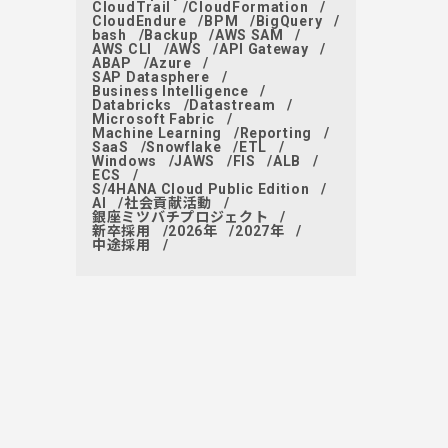
CloudTrail
CloudFormation
CloudEndure
BPM
BigQuery
bash
Backup
AWS SAM
AWS CLI
AWS
API Gateway
ABAP
Azure
SAP Datasphere
Business Intelligence
Databricks
Datastream
Microsoft Fabric
Machine Learning
Reporting
SaaS
Snowflake
ETL
Windows
JAWS
FIS
ALB
ECS
S/4HANA Cloud Public Edition
AI
社会貢献活動
銀座ミツバチプロジェクト
新卒採用
2026年
2027年
中途採用