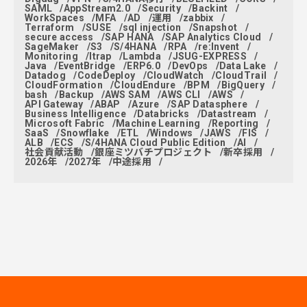
SAML
AppStream2.0
Security
Backint
WorkSpaces
MFA
AD
運用
zabbix
Terraform
SUSE
sql injection
Snapshot
secure access
SAP HANA
SAP Analytics Cloud
SageMaker
S3
S/4HANA
RPA
re:Invent
Monitoring
ltrap
Lambda
JSUG-EXPRESS
Java
EventBridge
ERP6.0
DevOps
Data Lake
Datadog
CodeDeploy
CloudWatch
CloudTrail
CloudFormation
CloudEndure
BPM
BigQuery
bash
Backup
AWS SAM
AWS CLI
AWS
API Gateway
ABAP
Azure
SAP Datasphere
Business Intelligence
Databricks
Datastream
Microsoft Fabric
Machine Learning
Reporting
SaaS
Snowflake
ETL
Windows
JAWS
FIS
ALB
ECS
S/4HANA Cloud Public Edition
AI
社会貢献活動
銀座ミツバチプロジェクト
新卒採用
2026年
2027年
中途採用