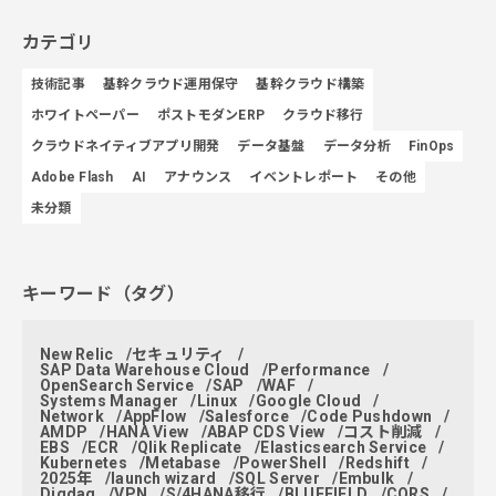
カテゴリ
技術記事
基幹クラウド運用保守
基幹クラウド構築
ホワイトペーパー
ポストモダンERP
クラウド移行
クラウドネイティブアプリ開発
データ基盤
データ分析
FinOps
Adobe Flash
AI
アナウンス
イベントレポート
その他
未分類
キーワード（タグ）
New Relic
セキュリティ
SAP Data Warehouse Cloud
Performance
OpenSearch Service
SAP
WAF
Systems Manager
Linux
Google Cloud
Network
AppFlow
Salesforce
Code Pushdown
AMDP
HANA View
ABAP CDS View
コスト削減
EBS
ECR
Qlik Replicate
Elasticsearch Service
Kubernetes
Metabase
PowerShell
Redshift
2025年
launch wizard
SQL Server
Embulk
Digdag
VPN
S/4HANA移行
BLUEFIELD
CORS