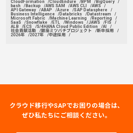
CloudFormation
CloudEndure
BPM
BigQuery
bash
Backup
AWS SAM
AWS CLI
AWS
API Gateway
ABAP
Azure
SAP Datasphere
Business Intelligence
Databricks
Datastream
Microsoft Fabric
Machine Learning
Reporting
SaaS
Snowflake
ETL
Windows
JAWS
FIS
ALB
ECS
S/4HANA Cloud Public Edition
AI
社会貢献活動
銀座ミツバチプロジェクト
新卒採用
2026年
2027年
中途採用
クラウド移行やSAPでお困りの場合は、
ぜひ私たちにご相談ください。