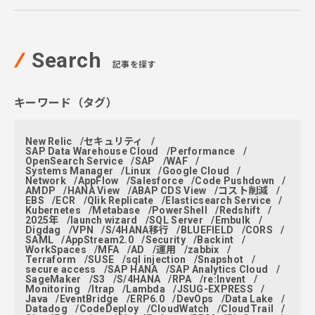
Search
記事を探す
キーワード（タグ）
New Relic
セキュリティ
SAP Data Warehouse Cloud
Performance
OpenSearch Service
SAP
WAF
Systems Manager
Linux
Google Cloud
Network
AppFlow
Salesforce
Code Pushdown
AMDP
HANA View
ABAP CDS View
コスト削減
EBS
ECR
Qlik Replicate
Elasticsearch Service
Kubernetes
Metabase
PowerShell
Redshift
2025年
launch wizard
SQL Server
Embulk
Digdag
VPN
S/4HANA移行
BLUEFIELD
CORS
SAML
AppStream2.0
Security
Backint
WorkSpaces
MFA
AD
運用
zabbix
Terraform
SUSE
sql injection
Snapshot
secure access
SAP HANA
SAP Analytics Cloud
SageMaker
S3
S/4HANA
RPA
re:Invent
Monitoring
ltrap
Lambda
JSUG-EXPRESS
Java
EventBridge
ERP6.0
DevOps
Data Lake
Datadog
CodeDeploy
CloudWatch
CloudTrail