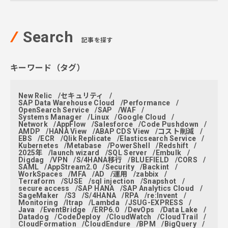
Search
記事を探す
キーワード（タグ）
New Relic
セキュリティ
SAP Data Warehouse Cloud
Performance
OpenSearch Service
SAP
WAF
Systems Manager
Linux
Google Cloud
Network
AppFlow
Salesforce
Code Pushdown
AMDP
HANA View
ABAP CDS View
コスト削減
EBS
ECR
Qlik Replicate
Elasticsearch Service
Kubernetes
Metabase
PowerShell
Redshift
2025年
launch wizard
SQL Server
Embulk
Digdag
VPN
S/4HANA移行
BLUEFIELD
CORS
SAML
AppStream2.0
Security
Backint
WorkSpaces
MFA
AD
運用
zabbix
Terraform
SUSE
sql injection
Snapshot
secure access
SAP HANA
SAP Analytics Cloud
SageMaker
S3
S/4HANA
RPA
re:Invent
Monitoring
ltrap
Lambda
JSUG-EXPRESS
Java
EventBridge
ERP6.0
DevOps
Data Lake
Datadog
CodeDeploy
CloudWatch
CloudTrail
CloudFormation
CloudEndure
BPM
BigQuery