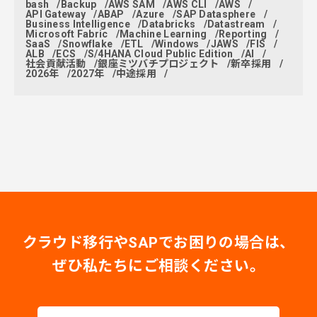
bash
Backup
AWS SAM
AWS CLI
AWS
API Gateway
ABAP
Azure
SAP Datasphere
Business Intelligence
Databricks
Datastream
Microsoft Fabric
Machine Learning
Reporting
SaaS
Snowflake
ETL
Windows
JAWS
FIS
ALB
ECS
S/4HANA Cloud Public Edition
AI
社会貢献活動
銀座ミツバチプロジェクト
新卒採用
2026年
2027年
中途採用
クラウド移行やSAPでお困りの場合は、
ぜひ私たちにご相談ください。