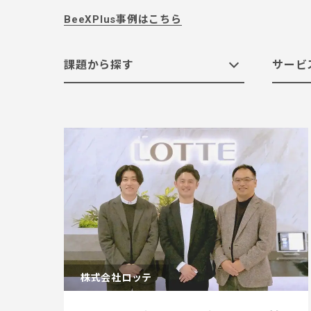
BeeXPlus事例はこちら
課題から探す
サービ
すべて
すべて
すべて
すべて
クラウドへの移行
SAPシステム関連サービス
食品製造
1000人以上
教育機関
300～999人
クラウド活用の
電気・ガス
クラウ
100～
DXの推進
BCPの実現
内製化
株式会社ロッテ