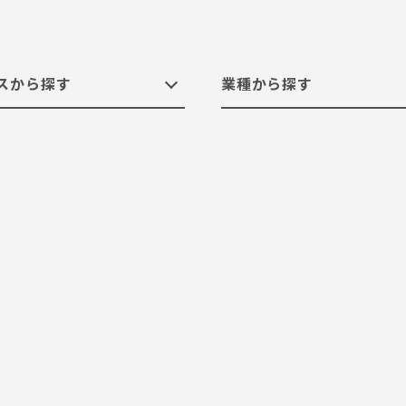
スから探す
業種から探す
推進
・エネルギー
ド構築サービス
299人
クラウド運用の委託
99人以下
製造
DX Ready
小売
コスト最適化
不動産
マネージド・サービス
情報サービス
セキュリティー対策
BeeXPlu
交通