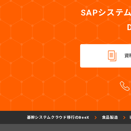
SAPシステ
資
基幹システムクラウド移行のBeeX
食品製造