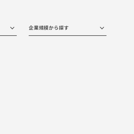
企業規模から探す
s
建設
S/4HANAへの移行
内製化支援
Okta
SAP運用の委託