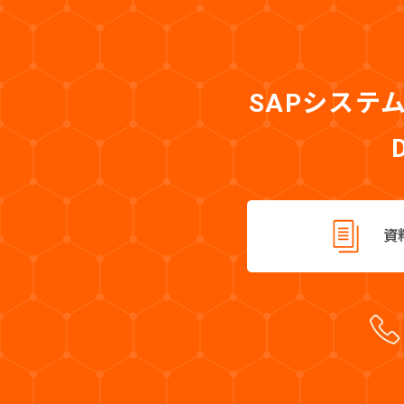
SAPシステ
資