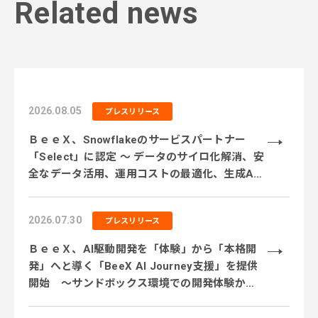
Related news
2026.08.05
プレスリリース
ＢｅｅＸ、Snowflakeのサービスパートナー
「Select」に認定 ～ データのサイロ化解消、安
全なデータ活用、運用コストの最適化、生成AI
活用に対応するサービス体制を強化 ～
2026.07.30
プレスリリース
ＢｅｅＸ、AI駆動開発を「体験」から「本格開
発」へと導く「BeeX AI Journey支援」を提供
開始 ～サンドボックス環境での開発体験から
実業務テーマでの実践、本番システム開発まで
段階的に伴走～