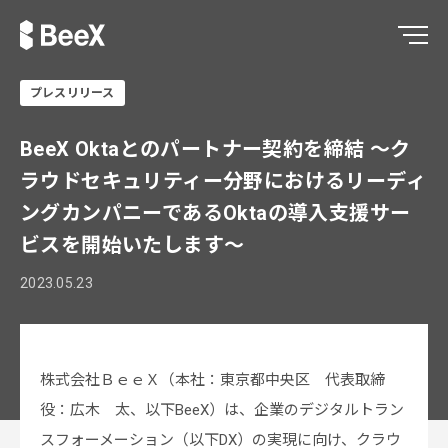
プレスリリース
BeeX Oktaとのパートナー契約を締結 〜ク
ラウドセキュリティー分野におけるリーディ
ングカンパニーであるOktaの導入支援サー
ビスを開始いたします～
2023.05.23
株式会社ＢｅｅＸ（本社：東京都中央区 代表取締
役：広木 太、以下BeeX）は、企業のデジタルトラン
スフォーメーション（以下DX）の実現に向け、クラウ