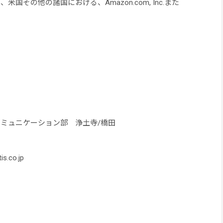
米国その他の諸国における、Amazon.com, Inc.また
コミュニケーション部 浄土寺/橋田
s.co.jp