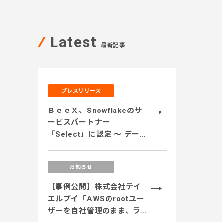
Latest
最新記事
プレスリリース
ＢｅｅＸ、Snowflakeのサ
ービスパートナー
「Select」に認定 ～ データ
のサイロ化解消、安全なデ
ータ活用、運用コストの最
お知らせ
適化、生成AI活用に対応す
るサービス体制を強化 ～
【事例公開】株式会社テイ
エルブイ「AWSのrootユー
ザーを自社管理のまま、ライ