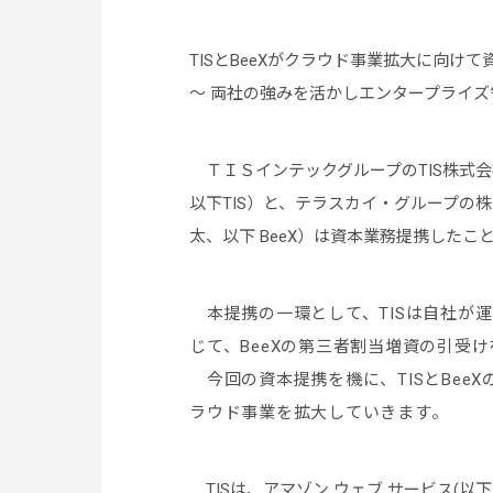
TISとBeeXがクラウド事業拡大に向け
～ 両社の強みを活かしエンタープライズ
ＴＩＳインテックグループのTIS株式会
以下TIS）と、テラスカイ・グループの
太、以下 BeeX）は資本業務提携したこ
本提携の一環として、TISは自社が
じて、BeeXの第三者割当増資の引受
今回の資本提携を機に、TISとBee
ラウド事業を拡大していきます。
TISは、アマゾン ウェブ サービス(以下