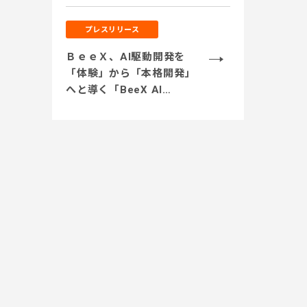
センスリセールを活用。セ
キュリティを担保しつつコ
プレスリリース
スト削減を実現」
ＢｅｅＸ、AI駆動開発を
「体験」から「本格開発」
へと導く「BeeX AI
Journey支援」を提供開
始 ～サンドボックス環境
での開発体験から実業務テ
ーマでの実践、本番システ
ム開発まで段階的に伴走～