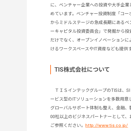
に、ベンチャー企業への投資や大手企業
めています。ベンチャー投資制度「コー
からミドルステージの急成長期にあるベ
ーキャピタル投資委員会」で発掘から投
だけでなく、オープンイノベーションによる新
けるワークスペースやIT資産なども提供
TIS株式会社について
ＴＩＳインテックグループのTISは、S
ービス型のITソリューションを多数用意
グローバルサポート体制も整え、金融、製
00社以上のビジネスパートナーとして、
ご参照ください。
http://www.tis.co.jp/