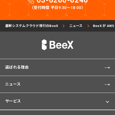
03-6260-6240
（受付時間 平日9:30〜18:00）
基幹システムクラウド移行のBeeX
ニュース
BeeX が AWS
選ばれる理由
ニュース
サービス