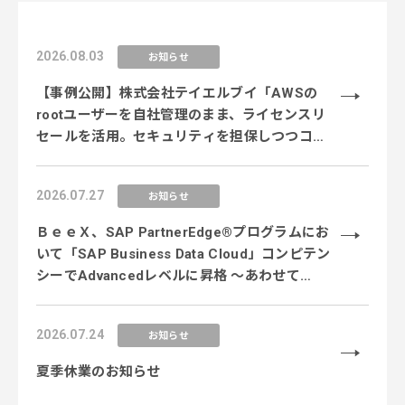
2026.08.03
お知らせ
【事例公開】株式会社テイエルブイ「AWSの
rootユーザーを自社管理のまま、ライセンスリ
セールを活用。セキュリティを担保しつつコス
ト削減を実現」
2026.07.27
お知らせ
ＢｅｅＸ、SAP PartnerEdge®プログラムにお
いて「SAP Business Data Cloud」コンピテン
シーでAdvancedレベルに昇格 〜あわせて
「SAP Business AI Platform」コンピテンシー
のEssentialレベルを新規取得し、データ×AI領
2026.07.24
お知らせ
域の専門性を強化〜
夏季休業のお知らせ