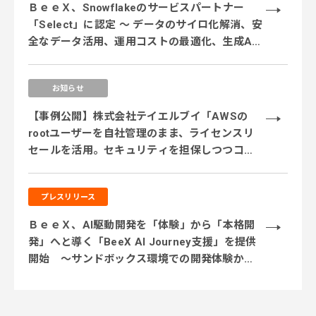
ＢｅｅＸ、Snowflakeのサービスパートナー
「Select」に認定 ～ データのサイロ化解消、安
全なデータ活用、運用コストの最適化、生成AI
活用に対応するサービス体制を強化 ～
お知らせ
【事例公開】株式会社テイエルブイ「AWSの
rootユーザーを自社管理のまま、ライセンスリ
セールを活用。セキュリティを担保しつつコス
ト削減を実現」
プレスリリース
ＢｅｅＸ、AI駆動開発を「体験」から「本格開
発」へと導く「BeeX AI Journey支援」を提供
開始 ～サンドボックス環境での開発体験から
実業務テーマでの実践、本番システム開発まで
段階的に伴走～