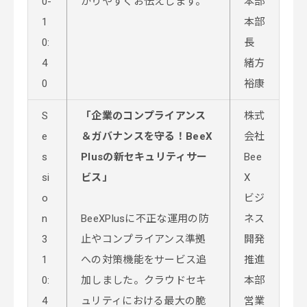
0-
かりやすくお伝えします。
本部
1
本部
0:
長
4
緒方
0
裕康
S
「企業のコンプライアンス
株式
e
＆ガバナンスを守る！BeeX
会社
s
Plusの新セキュリティサー
Bee
si
ビス」
X
o
ビジ
n
BeeXPlusに不正な運用の防
ネス
3
止やコンプライアンス準拠
開発
1
への対策機能をサービス追
推進
0:
加しました。クラウドセキ
本部
4
ュリティにおける最大の脆
営業