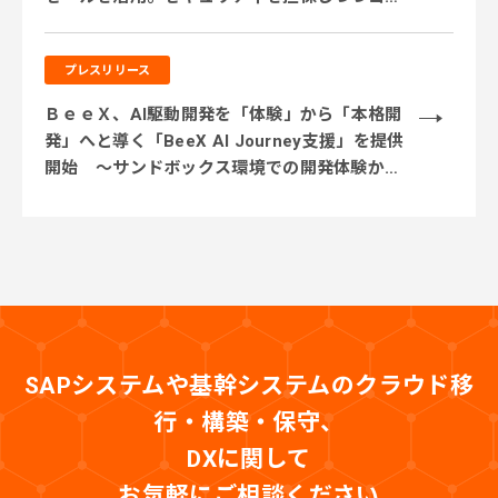
ト削減を実現」
プレスリリース
ＢｅｅＸ、AI駆動開発を「体験」から「本格開
発」へと導く「BeeX AI Journey支援」を提供
開始 ～サンドボックス環境での開発体験から
実業務テーマでの実践、本番システム開発まで
段階的に伴走～
SAPシステムや基幹システムのクラウド移
行・構築・保守、
DXに関して
お気軽にご相談ください