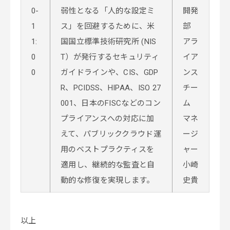
0-
弱性となる「人的な設定ミ
開発
1
ス」を回避するために、米
部
1:
国国立標準技術研究所 (NIS
アラ
0
T）が発行するセキュリティ
イア
0
ガイドラインや、CIS、GDP
ンス
R、PCIDSS、HIPAA、ISO 27
チー
001、日本のFISCなどのコン
ム
プライアンスへの対応に加
マネ
えて、パブリッククラウド運
ージ
用のベストプラクティスを
ャー
適用し、継続的な監査と自
小崎
動的な修復を実現します。
史貴
以上