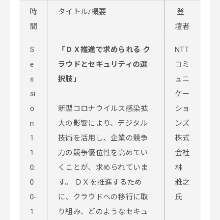
時
タイトル/概要
登
間
壇者
S
「ＤＸ推進で求められる ク
NTT
e
ラウドとセキュリティの選
コミ
s
択肢」
ュニ
si
ケー
o
新型コロナウイルス感染拡
ショ
n
大の影響により、デジタル
ンズ
1
技術を活用し、企業の競争
株式
1
力の競争優位性を高めてい
会社
0:
くことが、求められていま
林
0
す。 ＤＸを推進するため
雅之
0-
に、クラウドへの移行に取
氏
1
り組み、どのようなセキュ