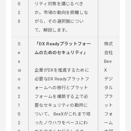
0:
リティ対策を講じるべき
2
か。市場の動向を俯瞰しな
0
がら、その選択肢につい
て、解説します。
S
「DX Readyプラットフォー
株式
e
ムのためのセキュリティ」
会社
s
Bee
si
企業がDXを推進するために
X
o
必要なDX Readyプラットフ
デジ
n
ォームへの移行とプラット
タル
2
フォームを構築する上で必
プラ
1
要なセキュリティの勘所に
ット
0:
ついて、 BeeXがこれまで培
フォ
2
ったノウハウをベースにわ
ーム