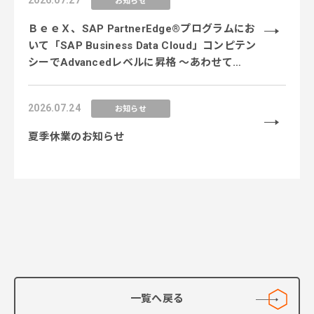
2026.07.27
お知らせ
ＢｅｅＸ、SAP PartnerEdge®プログラムにお
いて「SAP Business Data Cloud」コンピテン
シーでAdvancedレベルに昇格 〜あわせて
「SAP Business AI Platform」コンピテンシー
のEssentialレベルを新規取得し、データ×AI領
2026.07.24
お知らせ
域の専門性を強化〜
夏季休業のお知らせ
一覧へ戻る