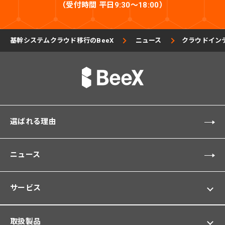
（受付時間 平日9:30〜18:00）
基幹システムクラウド移行のBeeX
ニュース
クラウドインテ
選ばれる理由
ニュース
サービス
取扱製品