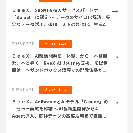
ＢｅｅＸ、Snowflakeのサービスパートナー
「Select」に認定 ～ データのサイロ化解消、安
全なデータ活用、運用コストの最適化、生成AI
活用に対応するサービス体制を強化 ～
2026.07.30
プレスリリース
ＢｅｅＸ、AI駆動開発を「体験」から「本格開
発」へと導く「BeeX AI Journey支援」を提供
開始 ～サンドボックス環境での開発体験から
実業務テーマでの実践、本番システム開発まで
段階的に伴走～
2026.05.20
プレスリリース
ＢｅｅＸ、AnthropicとAIモデル「Claude」の
リセラー契約を締結 〜AI駆動型開発からAI
Agent導入、基幹データの高度活用まで包括的
に支援〜