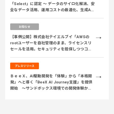
「Select」に認定 ～ データのサイロ化解消、安
全なデータ活用、運用コストの最適化、生成AI
活用に対応するサービス体制を強化 ～
お知らせ
【事例公開】株式会社テイエルブイ「AWSの
rootユーザーを自社管理のまま、ライセンスリ
セールを活用。セキュリティを担保しつつコス
ト削減を実現」
プレスリリース
ＢｅｅＸ、AI駆動開発を「体験」から「本格開
発」へと導く「BeeX AI Journey支援」を提供
開始 ～サンドボックス環境での開発体験から
実業務テーマでの実践、本番システム開発まで
段階的に伴走～