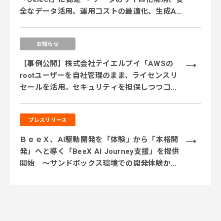
全なデータ活用、運用コストの最適化、生成AI
活用に対応するサービス体制を強化 ～
お知らせ
【事例公開】株式会社テイエルブイ「AWSの
rootユーザーを自社管理のまま、ライセンスリ
セールを活用。セキュリティを担保しつつコス
ト削減を実現」
プレスリリース
ＢｅｅＸ、AI駆動開発を「体験」から「本格開
発」へと導く「BeeX AI Journey支援」を提供
開始 ～サンドボックス環境での開発体験から
実業務テーマでの実践、本番システム開発まで
段階的に伴走～