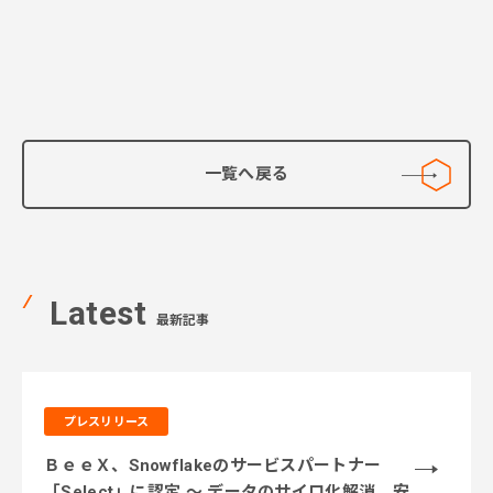
一覧へ戻る
Latest
最新記事
プレスリリース
ＢｅｅＸ、Snowflakeのサービスパートナー
「Select」に認定 ～ データのサイロ化解消、安