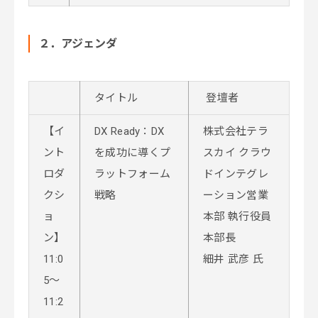
２．アジェンダ
タイトル
登壇者
【イ
DX Ready：DX
株式会社テラ
ント
を成功に導くプ
スカイ クラウ
ロダ
ラットフォーム
ドインテグレ
クシ
戦略
ーション営業
ョ
本部 執行役員
ン】
本部長
11:0
細井 武彦 氏
5～
11:2