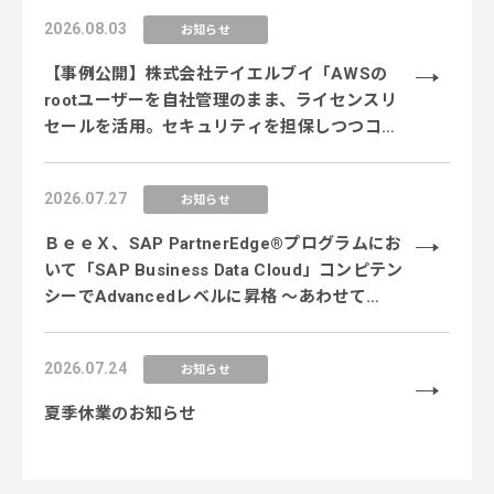
2026.08.03
お知らせ
【事例公開】株式会社テイエルブイ「AWSの
rootユーザーを自社管理のまま、ライセンスリ
セールを活用。セキュリティを担保しつつコス
ト削減を実現」
2026.07.27
お知らせ
ＢｅｅＸ、SAP PartnerEdge®プログラムにお
いて「SAP Business Data Cloud」コンピテン
シーでAdvancedレベルに昇格 〜あわせて
「SAP Business AI Platform」コンピテンシー
のEssentialレベルを新規取得し、データ×AI領
2026.07.24
お知らせ
域の専門性を強化〜
夏季休業のお知らせ