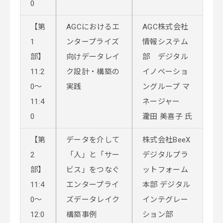
0
【第
AGCにおけるエ
AGC株式会社
1
ンタープライズ
情報システム
部】
向けデータレイ
部 デジタル
11:2
ク設計・構築の
イノベーショ
0～
実践
ングループ マ
11:4
ネージャー
0
瀧田 美喜子 氏
【第
データを介して
株式会社BeeX
2
「人」と「サー
デジタルプラ
部】
ビス」をつなぐ
ットフォーム
11:4
エンタープライ
本部 デジタル
0～
ズデータレイク
インテグレー
12:0
構築事例
ション部