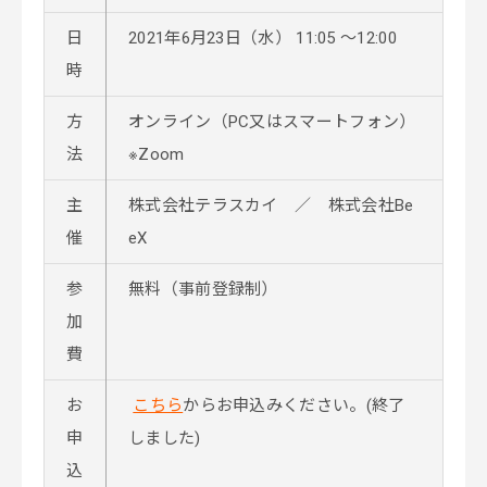
日
2021年6月23日（水） 11:05 ～12:00
時
方
オンライン（PC又はスマートフォン）
法
※Zoom
主
株式会社テラスカイ ／ 株式会社Be
催
eX
参
無料（事前登録制）
加
費
お
こちら
からお申込みください。(終了
申
しました)
込