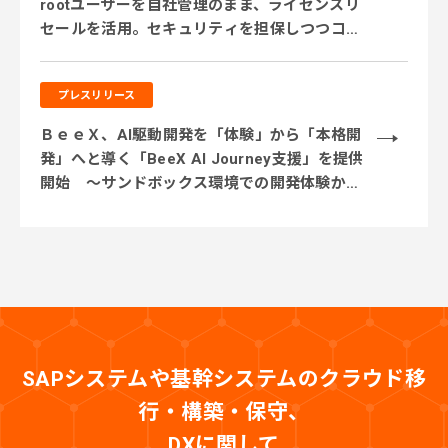
rootユーザーを自社管理のまま、ライセンスリ
セールを活用。セキュリティを担保しつつコス
ト削減を実現」
プレスリリース
ＢｅｅＸ、AI駆動開発を「体験」から「本格開
発」へと導く「BeeX AI Journey支援」を提供
開始 ～サンドボックス環境での開発体験から
実業務テーマでの実践、本番システム開発まで
段階的に伴走～
SAPシステムや基幹システムのクラウド移
行・構築・保守、
DXに関して