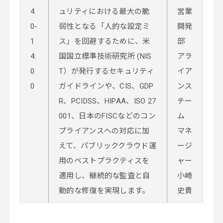
4
ュリティにおける最大の脆
営業
0-
弱性となる「人的な設定ミ
開発
1
ス」を回避するために、米
部
4:
国国立標準技術研究所 (NIS
アラ
0
T）が発行するセキュリティ
イア
0
ガイドラインや、CIS、GDP
ンス
R、PCIDSS、HIPAA、ISO 27
チー
001、日本のFISCなどのコン
ム
プライアンスへの対応に加
マネ
えて、パブリッククラウド運
ージ
用のベストプラクティスを
ャー
適用し、継続的な監査と自
小崎
動的な修復を実現します。
史貴