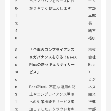
2
ったノウハウをベースにわ
ーム
0-
かりやすくお伝えします。
本部
1
本部
3:
長
4
緒方
0
裕康
S
「企業のコンプライアンス
株式
e
＆ガバナンスを守る！BeeX
会社
s
Plusの新セキュリティサー
Bee
si
ビス」
X
o
ビジ
n
BeeXPlusに不正な運用の防
ネス
3
止やコンプライアンス準拠
開発
1
への対策機能をサービス追
推進
3:
加しました。クラウドセキ
本部