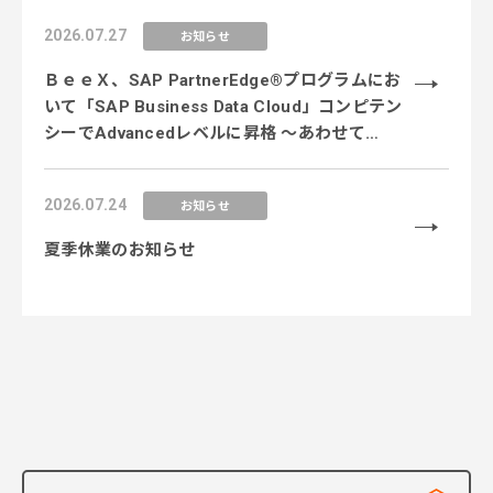
2026.07.27
お知らせ
ＢｅｅＸ、SAP PartnerEdge®プログラムにお
いて「SAP Business Data Cloud」コンピテン
シーでAdvancedレベルに昇格 〜あわせて
「SAP Business AI Platform」コンピテンシー
のEssentialレベルを新規取得し、データ×AI領
2026.07.24
お知らせ
域の専門性を強化〜
夏季休業のお知らせ