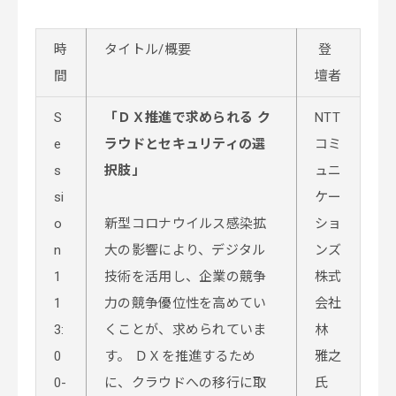
時
タイトル/概要
登
間
壇者
S
「ＤＸ推進で求められる ク
NTT
e
ラウドとセキュリティの選
コミ
s
択肢」
ュニ
si
ケー
o
新型コロナウイルス感染拡
ショ
n
大の影響により、デジタル
ンズ
1
技術を活用し、企業の競争
株式
1
力の競争優位性を高めてい
会社
3:
くことが、求められていま
林
0
す。 ＤＸを推進するため
雅之
0-
に、クラウドへの移行に取
氏