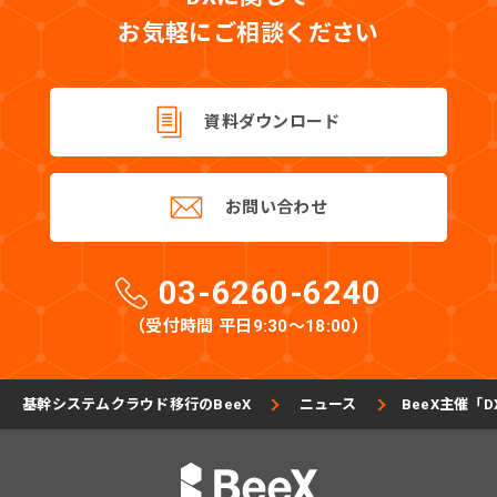
お気軽にご相談ください
資料ダウンロード
お問い合わせ
03-6260-6240
（受付時間 平日9:30〜18:00）
基幹システムクラウド移行のBeeX
ニュース
BeeX主催「