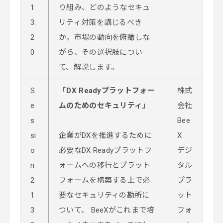
1
り組み、どのようなセキュ
3:
リティ対策を講じるべき
2
か。市場の動向を俯瞰しな
0
がら、その選択肢につい
て、解説します。
S
「DX Readyプラットフォー
株式
e
ムのためのセキュリティ」
会社
s
Bee
si
企業がDXを推進するために
X
o
必要なDX Readyプラットフ
デジ
n
ォームへの移行とプラット
タル
2
フォームを構築する上で必
プラ
1
要なセキュリティの勘所に
ット
3:
ついて、 BeeXがこれまで培
フォ