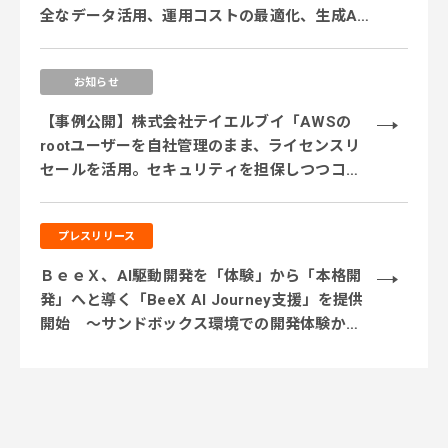
全なデータ活用、運用コストの最適化、生成AI
活用に対応するサービス体制を強化 ～
お知らせ
【事例公開】株式会社テイエルブイ「AWSの
rootユーザーを自社管理のまま、ライセンスリ
セールを活用。セキュリティを担保しつつコス
ト削減を実現」
プレスリリース
ＢｅｅＸ、AI駆動開発を「体験」から「本格開
発」へと導く「BeeX AI Journey支援」を提供
開始 ～サンドボックス環境での開発体験から
実業務テーマでの実践、本番システム開発まで
段階的に伴走～