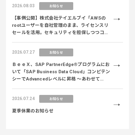
2026.08.03
お知らせ
【事例公開】株式会社テイエルブイ「AWSの
rootユーザーを自社管理のまま、ライセンスリ
セールを活用。セキュリティを担保しつつコス
ト削減を実現」
2026.07.27
お知らせ
ＢｅｅＸ、SAP PartnerEdge®プログラムにお
いて「SAP Business Data Cloud」コンピテン
シーでAdvancedレベルに昇格 〜あわせて
「SAP Business AI Platform」コンピテンシー
のEssentialレベルを新規取得し、データ×AI領
2026.07.24
お知らせ
域の専門性を強化〜
夏季休業のお知らせ