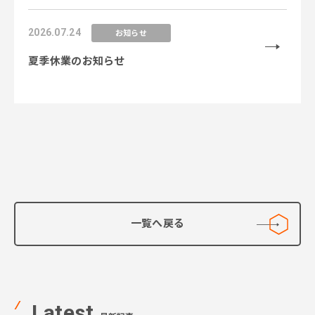
「SAP Business AI Platform」コンピテンシー
のEssentialレベルを新規取得し、データ×AI領
2026.07.24
お知らせ
域の専門性を強化〜
夏季休業のお知らせ
一覧へ戻る
Latest