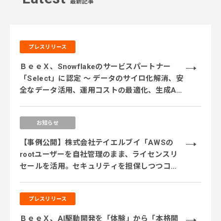
最新記事
プレスリリース
ＢｅｅＸ、Snowflakeのサービスパートナー
「Select」に認定 ～ データのサイロ化解消、安
全なデータ活用、運用コストの最適化、生成AI
活用に対応するサービス体制を強化 ～
お知らせ
【事例公開】株式会社テイエルブイ「AWSの
rootユーザーを自社管理のまま、ライセンスリ
セールを活用。セキュリティを担保しつつコス
ト削減を実現」
プレスリリース
ＢｅｅＸ、AI駆動開発を「体験」から「本格開