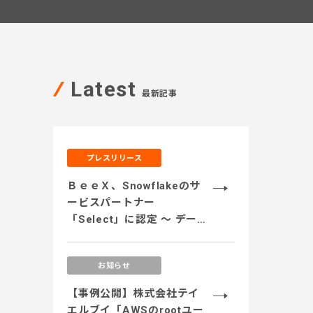
Latest
最新記事
プレスリリース
ＢｅｅＸ、Snowflakeのサ
ービスパートナー
「Select」に認定 ～ データ
のサイロ化解消、安全なデ
ータ活用、運用コストの最
お知らせ
適化、生成AI活用に対応す
るサービス体制を強化 ～
【事例公開】株式会社テイ
エルブイ「AWSのrootユー