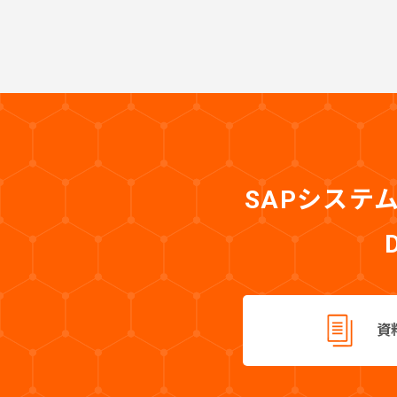
SAPシステ
資