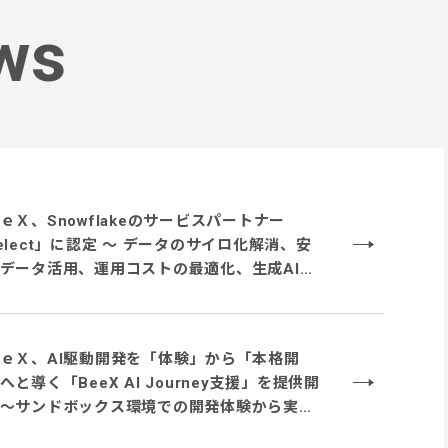
ws
ｅＸ、Snowflakeのサービスパートナー
elect」に認定 ～ データのサイロ化解消、安
データ活用、運用コストの最適化、生成AI活
対応するサービス体制を強化 ～
ｅＸ、AI駆動開発を「体験」から「本格開
へと導く「BeeX AI Journey支援」を提供開
～サンドボックス環境での開発体験から実業
ーマでの実践、本番システム開発まで段階的