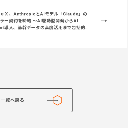
走～
ｅＸ、AnthropicとAIモデル「Claude」の
ラー契約を締結 〜AI駆動型開発からAI
ent導入、基幹データの高度活用まで包括的に
〜
一覧へ戻る