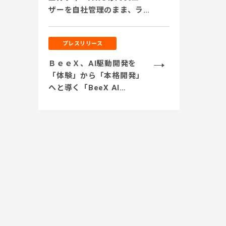
ザーを自社管理のまま、ライ
センスリセールを活用。セ
キュリティを担保しつつコ
プレスリリース
スト削減を実現」
ＢｅｅＸ、AI駆動開発を
「体験」から「本格開発」
へと導く「BeeX AI
Journey支援」を提供開
始 ～サンドボックス環境
での開発体験から実業務テ
ーマでの実践、本番システ
ム開発まで段階的に伴走～