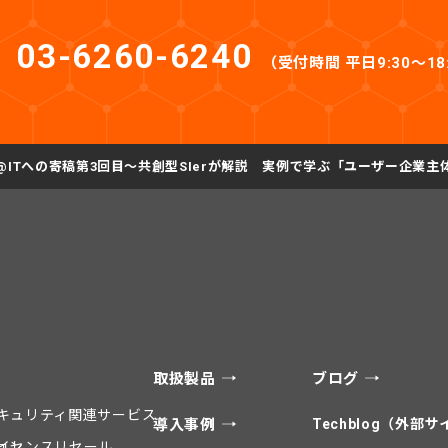
03-6260-6240
（受付時間 平日9:30〜18
@ITへの寄稿第3回目〜共創型SIerが解説 実例で学ぶ「ユーザー企業
取扱製品
ブログ
キュリティ関連サービス
導入事例
Techblog（外部
ョン
イセンスリセール