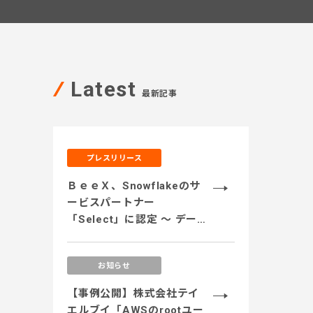
Latest
最新記事
プレスリリース
ＢｅｅＸ、Snowflakeのサ
ービスパートナー
「Select」に認定 ～ データ
のサイロ化解消、安全なデ
ータ活用、運用コストの最
お知らせ
適化、生成AI活用に対応す
るサービス体制を強化 ～
【事例公開】株式会社テイ
エルブイ「AWSのrootユー