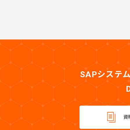
SAPシステ
資