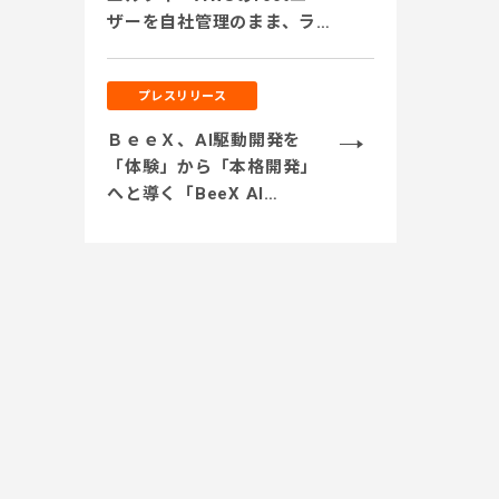
ザーを自社管理のまま、ライ
センスリセールを活用。セ
キュリティを担保しつつコ
プレスリリース
スト削減を実現」
ＢｅｅＸ、AI駆動開発を
「体験」から「本格開発」
へと導く「BeeX AI
Journey支援」を提供開
始 ～サンドボックス環境
での開発体験から実業務テ
ーマでの実践、本番システ
ム開発まで段階的に伴走～