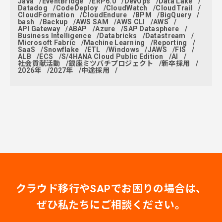
Java
EventBridge
ERP6.0
DevOps
Data Lake
Datadog
CodeDeploy
CloudWatch
CloudTrail
CloudFormation
CloudEndure
BPM
BigQuery
bash
Backup
AWS SAM
AWS CLI
AWS
API Gateway
ABAP
Azure
SAP Datasphere
Business Intelligence
Databricks
Datastream
Microsoft Fabric
Machine Learning
Reporting
SaaS
Snowflake
ETL
Windows
JAWS
FIS
ALB
ECS
S/4HANA Cloud Public Edition
AI
社会貢献活動
銀座ミツバチプロジェクト
新卒採用
2026年
2027年
中途採用
クラウド移行やSAPでお困りの場合は、
ぜひ私たちにご相談ください。