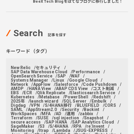
BeeX Tech Blogをはてなブログに移行しました！
Search
記事を探す
キーワード（タグ）
New Relic
セキュリティ
SAP Data Warehouse Cloud
Performance
OpenSearch Service
SAP
WAF
Systems Manager
Linux
Google Cloud
Network
AppFlow
Salesforce
Code Pushdown
AMDP
HANA View
ABAP CDS View
コスト削減
EBS
ECR
Qlik Replicate
Elasticsearch Service
Kubernetes
Metabase
PowerShell
Redshift
2025年
launch wizard
SQL Server
Embulk
Digdag
VPN
S/4HANA移行
BLUEFIELD
CORS
SAML
AppStream2.0
Security
Backint
WorkSpaces
MFA
AD
運用
zabbix
Terraform
SUSE
sql injection
Snapshot
secure access
SAP HANA
SAP Analytics Cloud
SageMaker
S3
S/4HANA
RPA
re:Invent
Monitoring
ltrap
Lambda
JSUG-EXPRESS