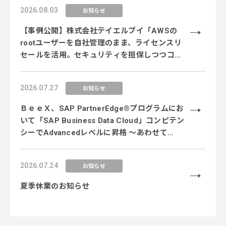
2026.08.03
お知らせ
【事例公開】株式会社テイエルブイ「AWSの
rootユーザーを自社管理のまま、ライセンスリ
セールを活用。セキュリティを担保しつつコス
ト削減を実現」
2026.07.27
お知らせ
ＢｅｅＸ、SAP PartnerEdge®プログラムにお
いて「SAP Business Data Cloud」コンピテン
シーでAdvancedレベルに昇格 〜あわせて
「SAP Business AI Platform」コンピテンシー
のEssentialレベルを新規取得し、データ×AI領
2026.07.24
お知らせ
域の専門性を強化〜
夏季休業のお知らせ