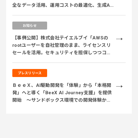
全なデータ活用、運用コストの最適化、生成AI
活用に対応するサービス体制を強化 ～
お知らせ
【事例公開】株式会社テイエルブイ「AWSの
rootユーザーを自社管理のまま、ライセンスリ
セールを活用。セキュリティを担保しつつコス
ト削減を実現」
プレスリリース
ＢｅｅＸ、AI駆動開発を「体験」から「本格開
発」へと導く「BeeX AI Journey支援」を提供
開始 ～サンドボックス環境での開発体験から
実業務テーマでの実践、本番システム開発まで
段階的に伴走～