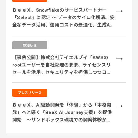
ＢｅｅＸ、Snowflakeのサービスパートナー
「Select」に認定 ～ データのサイロ化解消、安
全なデータ活用、運用コストの最適化、生成AI
活用に対応するサービス体制を強化 ～
お知らせ
【事例公開】株式会社テイエルブイ「AWSの
rootユーザーを自社管理のまま、ライセンスリ
セールを活用。セキュリティを担保しつつコス
ト削減を実現」
プレスリリース
ＢｅｅＸ、AI駆動開発を「体験」から「本格開
発」へと導く「BeeX AI Journey支援」を提供
開始 ～サンドボックス環境での開発体験から
実業務テーマでの実践、本番システム開発まで
段階的に伴走～