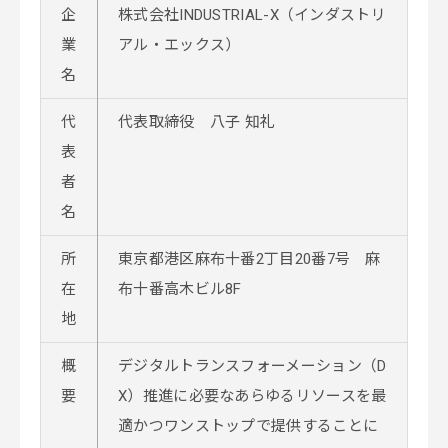
企
株式会社INDUSTRIAL-X（インダストリ
業
アル・エックス）
名
代
代表取締役 八子 知礼
表
者
名
所
東京都港区麻布十番2丁目20番7号 麻
在
布十番高木ビル8F
地
概
デジタルトランスフォーメーション（D
要
X）推進に必要なあらゆるリソースを最
適かつワンストップで提供することに