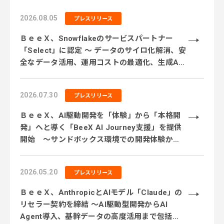
2026.08.05
プレスリリース
ＢｅｅＸ、Snowflakeのサービスパートナー
「Select」に認定 ～ データのサイロ化解消、安
全なデータ活用、運用コストの最適化、生成AI
活用に対応するサービス体制を強化 ～
2026.07.30
プレスリリース
ＢｅｅＸ、AI駆動開発を「体験」から「本格開
発」へと導く「BeeX AI Journey支援」を提供
開始 ～サンドボックス環境での開発体験から
実業務テーマでの実践、本番システム開発まで
段階的に伴走～
2026.05.20
プレスリリース
ＢｅｅＸ、AnthropicとAIモデル「Claude」の
リセラー契約を締結 〜AI駆動型開発からAI
Agent導入、基幹データの高度活用まで包括的