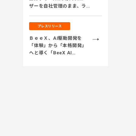
ザーを自社管理のまま、ライ
センスリセールを活用。セ
キュリティを担保しつつコ
プレスリリース
スト削減を実現」
ＢｅｅＸ、AI駆動開発を
「体験」から「本格開発」
へと導く「BeeX AI
Journey支援」を提供開
始 ～サンドボックス環境
での開発体験から実業務テ
ーマでの実践、本番システ
ム開発まで段階的に伴走～