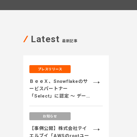
Latest
最新記事
プレスリリース
ＢｅｅＸ、Snowflakeのサ
ービスパートナー
「Select」に認定 ～ データ
のサイロ化解消、安全なデ
ータ活用、運用コストの最
お知らせ
適化、生成AI活用に対応す
るサービス体制を強化 ～
【事例公開】株式会社テイ
エルブイ「AWSのrootユー