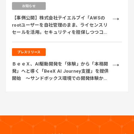
お知らせ
【事例公開】株式会社テイエルブイ「AWSの
rootユーザーを自社管理のまま、ライセンスリ
セールを活用。セキュリティを担保しつつコス
ト削減を実現」
プレスリリース
ＢｅｅＸ、AI駆動開発を「体験」から「本格開
発」へと導く「BeeX AI Journey支援」を提供
開始 ～サンドボックス環境での開発体験から
実業務テーマでの実践、本番システム開発まで
段階的に伴走～