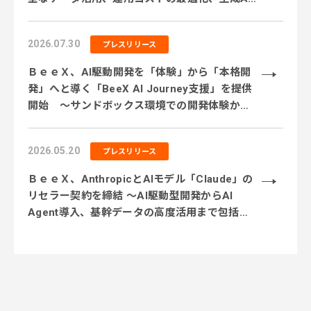
活用に対応するサービス体制を強化 ～
2026.07.30
プレスリリース
ＢｅｅＸ、AI駆動開発を「体験」から「本格開
発」へと導く「BeeX AI Journey支援」を提供
開始 ～サンドボックス環境での開発体験から
実業務テーマでの実践、本番システム開発まで
段階的に伴走～
2026.05.20
プレスリリース
ＢｅｅＸ、AnthropicとAIモデル「Claude」の
リセラー契約を締結 〜AI駆動型開発からAI
Agent導入、基幹データの高度活用まで包括的
に支援〜