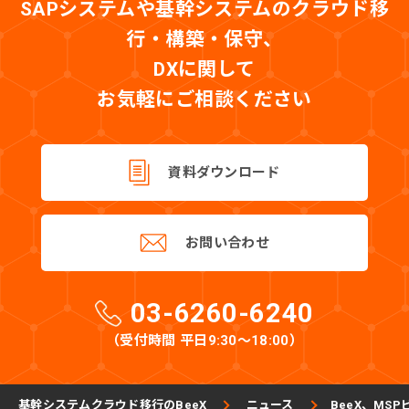
SAPシステムや基幹システムのクラウド移
行・構築・保守、
DXに関して
お気軽にご相談ください
資料ダウンロード
お問い合わせ
03-6260-6240
（受付時間 平日9:30〜18:00）
基幹システムクラウド移行のBeeX
ニュース
BeeX、M