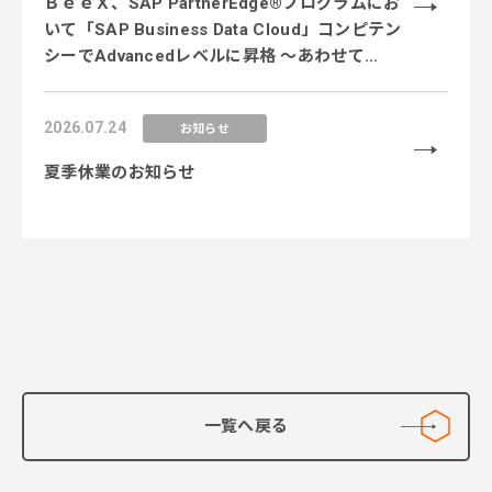
ＢｅｅＸ、SAP PartnerEdge®プログラムにお
いて「SAP Business Data Cloud」コンピテン
シーでAdvancedレベルに昇格 〜あわせて
「SAP Business AI Platform」コンピテンシー
のEssentialレベルを新規取得し、データ×AI領
2026.07.24
お知らせ
域の専門性を強化〜
夏季休業のお知らせ
一覧へ戻る