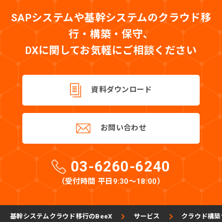
SAPシステムや基幹システムのクラウド移
行・構築・保守、
DXに関してお気軽にご相談ください
資料ダウンロード
お問い合わせ
03-6260-6240
（受付時間 平日9:30〜18:00）
基幹システムクラウド移行のBeeX
サービス
クラウド構築