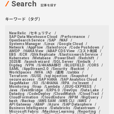
Search
記事を探す
キーワード（タグ）
New Relic
セキュリティ
SAP Data Warehouse Cloud
Performance
OpenSearch Service
SAP
WAF
Systems Manager
Linux
Google Cloud
Network
AppFlow
Salesforce
Code Pushdown
AMDP
HANA View
ABAP CDS View
コスト削減
EBS
ECR
Qlik Replicate
Elasticsearch Service
Kubernetes
Metabase
PowerShell
Redshift
2025年
launch wizard
SQL Server
Embulk
Digdag
VPN
S/4HANA移行
BLUEFIELD
CORS
SAML
AppStream2.0
Security
Backint
WorkSpaces
MFA
AD
運用
zabbix
Terraform
SUSE
sql injection
Snapshot
secure access
SAP HANA
SAP Analytics Cloud
SageMaker
S3
S/4HANA
RPA
re:Invent
Monitoring
ltrap
Lambda
JSUG-EXPRESS
Java
EventBridge
ERP6.0
DevOps
Data Lake
Datadog
CodeDeploy
CloudWatch
CloudTrail
CloudFormation
CloudEndure
BPM
BigQuery
bash
Backup
AWS SAM
AWS CLI
AWS
API Gateway
ABAP
Azure
SAP Datasphere
Business Intelligence
Databricks
Datastream
Microsoft Fabric
Machine Learning
Reporting