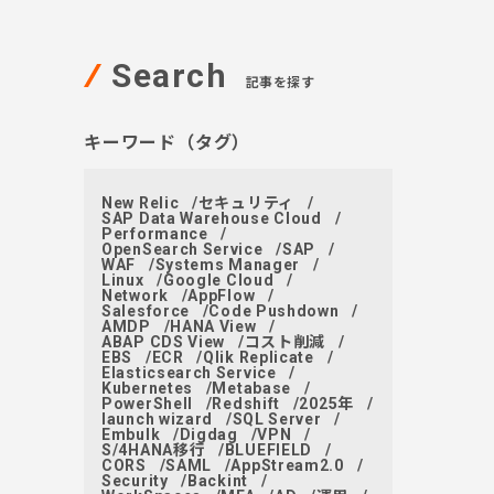
Search
記事を探す
キーワード（タグ）
New Relic
セキュリティ
SAP Data Warehouse Cloud
Performance
OpenSearch Service
SAP
WAF
Systems Manager
Linux
Google Cloud
Network
AppFlow
Salesforce
Code Pushdown
AMDP
HANA View
ABAP CDS View
コスト削減
EBS
ECR
Qlik Replicate
Elasticsearch Service
Kubernetes
Metabase
PowerShell
Redshift
2025年
launch wizard
SQL Server
Embulk
Digdag
VPN
S/4HANA移行
BLUEFIELD
CORS
SAML
AppStream2.0
Security
Backint