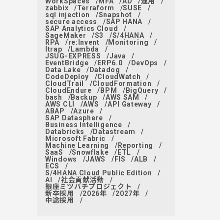
WorkSpaces
MFA
AD
運用
zabbix
Terraform
SUSE
sql injection
Snapshot
secure access
SAP HANA
SAP Analytics Cloud
SageMaker
S3
S/4HANA
RPA
re:Invent
Monitoring
ltrap
Lambda
JSUG-EXPRESS
Java
EventBridge
ERP6.0
DevOps
Data Lake
Datadog
CodeDeploy
CloudWatch
CloudTrail
CloudFormation
CloudEndure
BPM
BigQuery
bash
Backup
AWS SAM
AWS CLI
AWS
API Gateway
ABAP
Azure
SAP Datasphere
Business Intelligence
Databricks
Datastream
Microsoft Fabric
Machine Learning
Reporting
SaaS
Snowflake
ETL
Windows
JAWS
FIS
ALB
ECS
S/4HANA Cloud Public Edition
AI
社会貢献活動
銀座ミツバチプロジェクト
新卒採用
2026年
2027年
中途採用