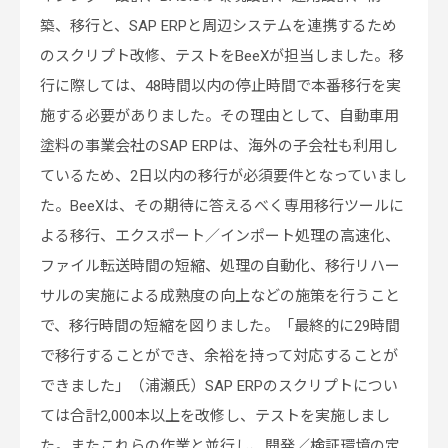
築、移行と、SAP ERPと周辺システムを連携するため
のスクリプト改修、テストをBeeXが担当しました。移
行に際しては、48時間以内の停止時間で本番移行を実
施する必要がありました。その理由として、自動車用
塗料の事業会社のSAP ERPは、海外の子会社も利用し
ているため、2日以内の移行が必須要件となっていまし
た。BeeXは、その期待に答えるべく専用移行ツールに
よる移行、エクスポート／インポート処理の高速化、
ファイル転送時間の短縮、処理の自動化、移行リハー
サルの実施による成熟度の向上などの施策を行うこと
で、移行時間の短縮を図りました。「最終的に29時間
で移行することができ、余裕を持って対応することが
できました」（浦瀬氏）SAP ERPのスクリプトについ
ては合計2,000本以上を改修し、テストを実施しまし
た。またこれらの作業と並行し、開発／検証環境の定