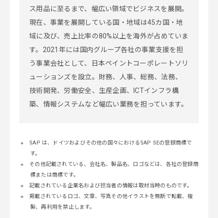
ス用品に至るまで、幅広い領域でビジネスを展開。
現在、事業を展開している国・地域は45カ国・地
域に及び、売上比率の80%以上を海外が占めていま
す。2021年には国内グループ各社の事業支援を担
う事業会社として、日本ペイントコーポレートソリ
ューションズを設立。財務、人事、総務、法務、
技術開発、労働安全、生産企画、ICTインフラ構
築、情報システムなど幅広い業務を担っています。
SAP は、ドイツおよびその他の国々におけるSAP SEの登録商標で
す。
その他記載されている、会社名、製品名、ロゴなどは、各社の登録商
標または商標です。
記載されている企業名および担当者の情報は取材当時のものです。
掲載されているロゴ、文章、写真その他イラストを無断で転載、複
製、再利用を禁止します。