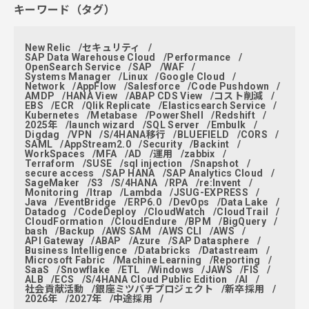
キーワード（タグ）
New Relic
セキュリティ
SAP Data Warehouse Cloud
Performance
OpenSearch Service
SAP
WAF
Systems Manager
Linux
Google Cloud
Network
AppFlow
Salesforce
Code Pushdown
AMDP
HANA View
ABAP CDS View
コスト削減
EBS
ECR
Qlik Replicate
Elasticsearch Service
Kubernetes
Metabase
PowerShell
Redshift
2025年
launch wizard
SQL Server
Embulk
Digdag
VPN
S/4HANA移行
BLUEFIELD
CORS
SAML
AppStream2.0
Security
Backint
WorkSpaces
MFA
AD
運用
zabbix
Terraform
SUSE
sql injection
Snapshot
secure access
SAP HANA
SAP Analytics Cloud
SageMaker
S3
S/4HANA
RPA
re:Invent
Monitoring
ltrap
Lambda
JSUG-EXPRESS
Java
EventBridge
ERP6.0
DevOps
Data Lake
Datadog
CodeDeploy
CloudWatch
CloudTrail
CloudFormation
CloudEndure
BPM
BigQuery
bash
Backup
AWS SAM
AWS CLI
AWS
API Gateway
ABAP
Azure
SAP Datasphere
Business Intelligence
Databricks
Datastream
Microsoft Fabric
Machine Learning
Reporting
SaaS
Snowflake
ETL
Windows
JAWS
FIS
ALB
ECS
S/4HANA Cloud Public Edition
AI
社会貢献活動
銀座ミツバチプロジェクト
新卒採用
2026年
2027年
中途採用