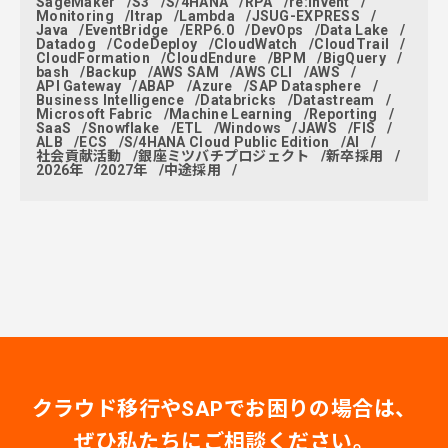
SageMaker
S3
S/4HANA
RPA
re:Invent
Monitoring
ltrap
Lambda
JSUG-EXPRESS
Java
EventBridge
ERP6.0
DevOps
Data Lake
Datadog
CodeDeploy
CloudWatch
CloudTrail
CloudFormation
CloudEndure
BPM
BigQuery
bash
Backup
AWS SAM
AWS CLI
AWS
API Gateway
ABAP
Azure
SAP Datasphere
Business Intelligence
Databricks
Datastream
Microsoft Fabric
Machine Learning
Reporting
SaaS
Snowflake
ETL
Windows
JAWS
FIS
ALB
ECS
S/4HANA Cloud Public Edition
AI
社会貢献活動
銀座ミツバチプロジェクト
新卒採用
2026年
2027年
中途採用
クラウド移行やSAPでお困りの場合は、
ぜひ私たちにご相談ください。