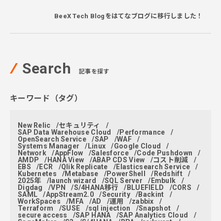
BeeX Tech Blogをはてなブログに移行しました！
Search
記事を探す
キーワード（タグ）
New Relic
セキュリティ
SAP Data Warehouse Cloud
Performance
OpenSearch Service
SAP
WAF
Systems Manager
Linux
Google Cloud
Network
AppFlow
Salesforce
Code Pushdown
AMDP
HANA View
ABAP CDS View
コスト削減
EBS
ECR
Qlik Replicate
Elasticsearch Service
Kubernetes
Metabase
PowerShell
Redshift
2025年
launch wizard
SQL Server
Embulk
Digdag
VPN
S/4HANA移行
BLUEFIELD
CORS
SAML
AppStream2.0
Security
Backint
WorkSpaces
MFA
AD
運用
zabbix
Terraform
SUSE
sql injection
Snapshot
secure access
SAP HANA
SAP Analytics Cloud